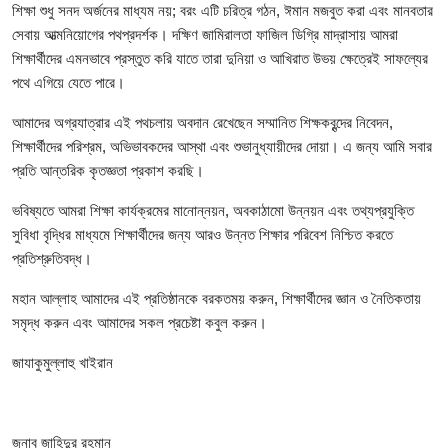
শিক্ষা শুধু সনদ অর্জনের মাধ্যম নয়; বরং এটি চরিত্র গঠন, ঈমান মজবুত করা এবং মানবতার
সেবায় আত্মনিয়োগের পথপ্রদর্শক। দক্ষিণ জামিরালতা ফাজিল ডিগ্রি মাদ্রাসায় আমরা
শিক্ষার্থীদের এমনভাবে প্রস্তুত করি যাতে তারা দুনিয়া ও আখিরাত উভয় ক্ষেত্রেই সাফল্যের
পথে এগিয়ে যেতে পারে।
আমাদের অগ্রযাত্রার এই পথচলায় অবদান রেখেছেন সম্মানিত শিক্ষকবৃন্দের নিবেদন,
শিক্ষার্থীদের পরিশ্রম, অভিভাবকদের আস্থা এবং শুভানুধ্যায়ীদের দোয়া। এ জন্য আমি সবার
প্রতি আন্তরিক কৃতজ্ঞতা প্রকাশ করছি।
ভবিষ্যতে আমরা শিক্ষা কার্যক্রমের মানোন্নয়ন, অবকাঠামো উন্নয়ন এবং তথ্যপ্রযুক্তি
সুবিধা বৃদ্ধির মাধ্যমে শিক্ষার্থীদের জন্য আরও উন্নত শিক্ষার পরিবেশ নিশ্চিত করতে
প্রতিশ্রুতিবদ্ধ।
মহান আল্লাহ আমাদের এই প্রতিষ্ঠানকে বরকতময় করুন, শিক্ষার্থীদের জ্ঞান ও নৈতিকতায়
সমৃদ্ধ করুন এবং আমাদের সকল প্রচেষ্টা কবুল করুন।
জাযাকুমুল্লাহু খাইরান
জনাব জাহিদুর রহমান