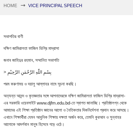
HOME
VICE PRINCIPAL SPEECH
সভাপতির বাণী
দক্ষিণ জামিরালতা ফাজিল ডিগ্রি মাদ্রাসা
জনাব জাহিদুর রহমান, সম্মানিত সভাপতি
> بِسْمِ اللّٰهِ الرَّحْمٰنِ الرَّحِيْمِ
পরম করুণাময় ও দয়ালু আল্লাহর নামে সূচনা করছি।
অত্যন্ত আনন্দ ও কৃতজ্ঞতার সঙ্গে আপনাদেরকে দক্ষিণ জামিরালতা ফাজিল ডিগ্রি মাদ্রাসা-
এর সরকারি ওয়েবসাইট www.djfm.edu.bd-তে স্বাগত জানাচ্ছি। প্রতিষ্ঠালগ্ন থেকে
আমাদের এই শিক্ষা প্রতিষ্ঠান জ্ঞানের আলো ও নৈতিকতার দিকনির্দেশনা প্রদান করে আসছে।
এখানে শিক্ষার্থীরা যেমন আধুনিক শিক্ষায় দক্ষতা অর্জন করে, তেমনি কুরআন ও সুন্নাহর
আলোকে আদর্শবান মানুষ হিসেবে গড়ে ওঠে।